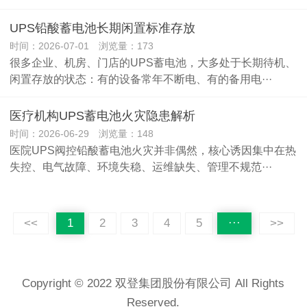
UPS铅酸蓄电池长期闲置标准存放
时间：2026-07-01 浏览量：173
很多企业、机房、门店的UPS蓄电池，大多处于长期待机、
闲置存放的状态：有的设备常年不断电、有的备用电···
医疗机构UPS蓄电池火灾隐患解析
时间：2026-06-29 浏览量：148
医院UPS阀控铅酸蓄电池火灾并非偶然，核心诱因集中在热
失控、电气故障、环境失稳、运维缺失、管理不规范···
<<
1
2
3
4
5
···
>>
Copyright © 2022 双登集团股份有限公司 All Rights
Reserved.