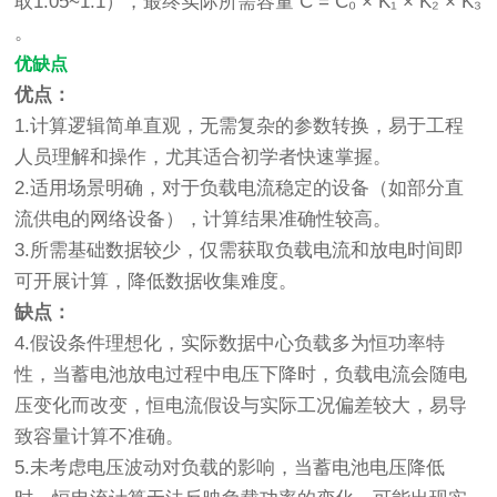
取1.05~1.1），最终实际所需容量 C = C₀ × K₁ × K₂ × K₃
。
优缺点
优点：
1.计算逻辑简单直观，无需复杂的参数转换，易于工程
人员理解和操作，尤其适合初学者快速掌握。
2.适用场景明确，对于负载电流稳定的设备（如部分直
流供电的网络设备），计算结果准确性较高。
3.所需基础数据较少，仅需获取负载电流和放电时间即
可开展计算，降低数据收集难度。
缺点：
4.假设条件理想化，实际数据中心负载多为恒功率特
性，当蓄电池放电过程中电压下降时，负载电流会随电
压变化而改变，恒电流假设与实际工况偏差较大，易导
致容量计算不准确。
5.未考虑电压波动对负载的影响，当蓄电池电压降低