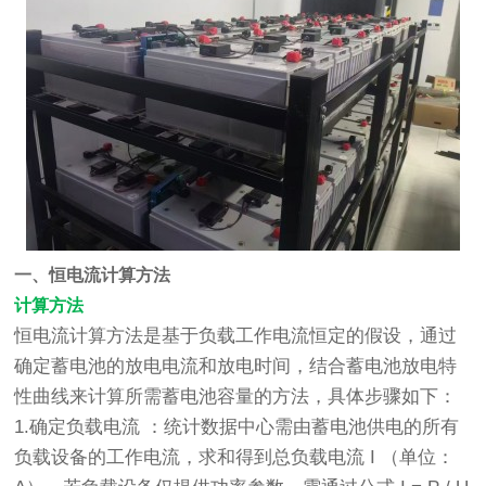
一、恒电流计算方法
计算方法
恒电流计算方法是基于负载工作电流恒定的假设，通过
确定蓄电池的放电电流和放电时间，结合蓄电池放电特
性曲线来计算所需蓄电池容量的方法，具体步骤如下：
1.确定负载电流 ：统计数据中心需由蓄电池供电的所有
负载设备的工作电流，求和得到总负载电流 I （单位：