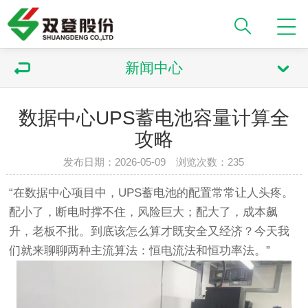
新闻中心
数据中心UPS蓄电池容量计算全
攻略
发布日期：2026-05-09 浏览次数：235
“在数据中心项目中，UPS蓄电池的配置常常让人头疼。
配小了，断电时撑不住，风险巨大；配大了，成本飙
升，老板不批。到底该怎么算才既安全又经济？今天我
们就来聊聊两种主流算法：恒电流法和恒功率法。”