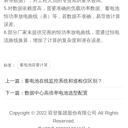
表等数据），对工程人员的专业知识要求较高。
5.对数据依赖度高，需要准确的负载功率数据、蓄电池
恒功率放电曲线（表）等，若数据不准确，易导致计算
误差。
6.部分厂家未提供完善的恒功率放电曲线，需通过恒电
流曲线换算，增加了计算的复杂度和潜在误差。
蓄电池容量计算
标签：
上一篇：蓄电池在线监控系统和巡检仪区别？
下一篇：数据中心高倍率电池选型配置
Copyright © 2022 双登集团股份有限公司 All Rights
Reserved.